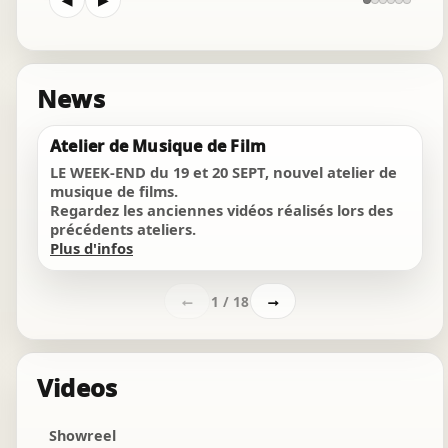
◀
▶
soundtrack
passion requiem
orchestral
News
peer gynt
Chat Instantané
Atelier de Musique de Film
orchestral
Hors ligne
LE WEEK-END du 19 et 20 SEPT, nouvel atelier de
En recherche de votre compositeur ?
musique de films.
radspirale
Regardez les anciennes vidéos réalisés lors des
ambiant
précédents ateliers.
Bonjour ! 👋
Plus d'infos
the duke returns
22:26
orchestral
1 / 18
←
→
"Passion of the sadness"
orchestral
Videos
"vers les murmures" seq8
soundtrack
Showreel