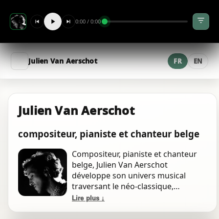
soundtrack
0:00 / 0:00
Sebastien
pop · new-wave
Julien Van Aerschot
FR
EN
les choeurs brisés (strings)
orchestral
"Love in A Min" string quartet
Julien Van Aerschot
chambers
An's fall
compositeur, pianiste et chanteur belge
piano
Compositeur, pianiste et chanteur
belge, Julien Van Aerschot
misophone la pomme secondi piatti
soundtrack
développe son univers musical
traversant le néo-classique,
l'électro-ambient et la pop, avec une
salome virgil VXL master
Lire plus ↓
rap
approche mêlant improvisation et
écriture cinématique, nourri