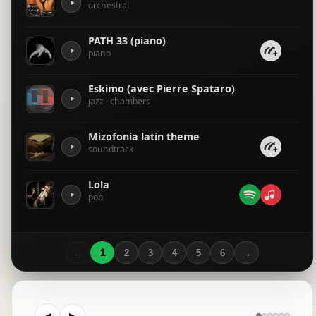
orchestral
love celli
PATH 33 (piano)
piano
Love in A min part2
piano
Eskimo (avec Pierre Spataro)
jazz · chambers
eskimo orchestral movie
orchestral
Mizofonia latin theme
soundtrack
La vie est une comédie dramatique
piano · orchestral
Lola
pop
trap loop
electronic
←
1
2
3
4
5
6
→
passion mysterious
misophone primi piatti pomme metro